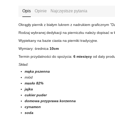
Opis
Opinie
Najczęstsze pytania
Okrągły piernik z białym lukrem z nadrukiem graficznym "Dz
Rodzaj wybranej dedykacji na pierniczku należy dopisać w
Wypiekany na bazie ciasta na pierniki tradycyjne.
Wymiary: średnica
10
cm
Termin przydatności do spożycia:
6 miesięcy
od daty produ
Skład:
mąka pszenna
miód
masło 82%
jajka
cukier puder
domowa przyprawa korzenna
cynamon
soda