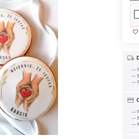
— P
— E
— R
O
— P
— B
— K