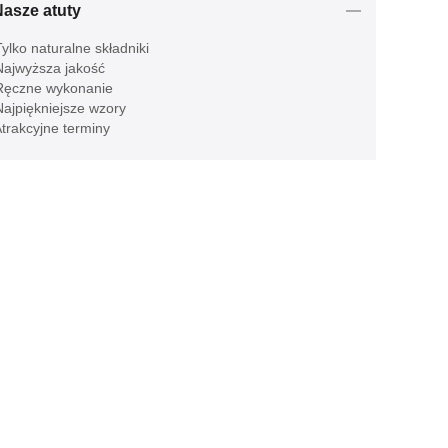
Nasze atuty
ylko naturalne składniki
ajwyższa jakość
ęczne wykonanie
ajpiękniejsze wzory
trakcyjne terminy