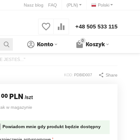
Nasz blog
FAQ
(PLN)
Polski
+48 505 533 115
0
Konto
Koszyk
 JESTEŚ..."
Share
KOD:
PDBID007
PLN
00
/szt
rak w magazynie
Powiadom mnie gdy produkt będzie dostępny
ezpieczenie antyspamowe