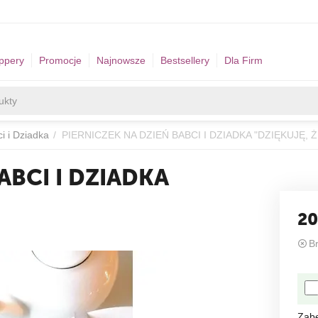
ppery
Promocje
Najnowsze
Bestsellery
Dla Firm
i i Dziadka
/
PIERNICZEK NA DZIEŃ BABCI I DZIADKA "DZIĘKUJĘ, ŻE
ABCI I DZIADKA
"
20
B
Zab