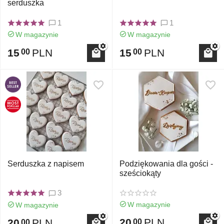
serduszka
1
1
W magazynie
W magazynie
15
PLN
15
PLN
00
00
Serduszka z napisem
Podziękowania dla gości -
sześciokąty
3
W magazynie
W magazynie
20
PLN
20
PLN
00
00