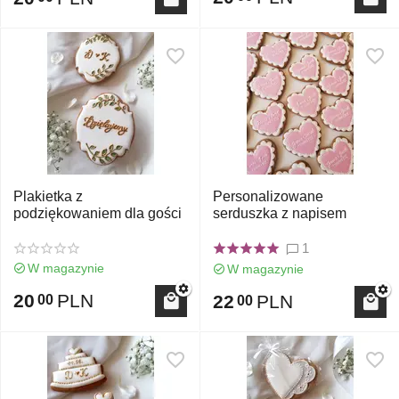
Plakietka z
Personalizowane
podziękowaniem dla gości
serduszka z napisem
1
W magazynie
W magazynie
20
PLN
22
PLN
00
00