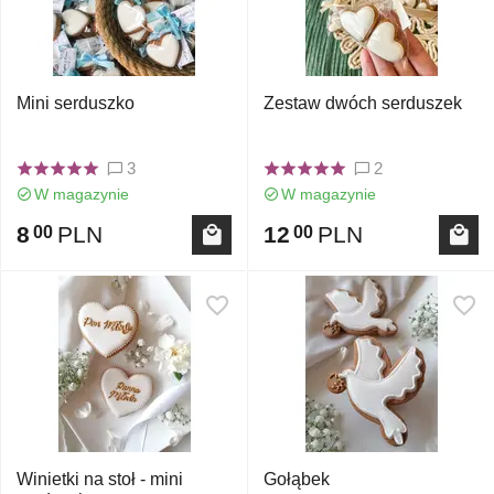
Mini serduszko
Zestaw dwóch serduszek
3
2
W magazynie
W magazynie
8
PLN
12
PLN
00
00
Winietki na stoł - mini
Gołąbek