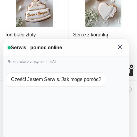
Tort biało złoty
Serce z koronką
Serwis - pomoc online
W magazynie
W magazynie
Rozmawiasz z asystentem AI.
22
PLN
22
PLN
00
00
Cześć! Jestem Serwis. Jak mogę pomóc?