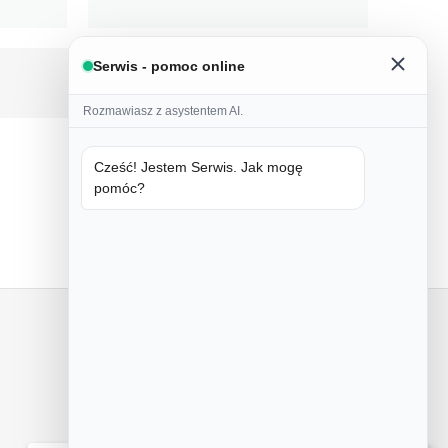
Serwis - pomoc online
Rozmawiasz z asystentem AI.
Cześć! Jestem Serwis. Jak mogę
pomóc?
Kontakt z nami
Poznań, Przemysłowa 55
+48 505 533 115
Pn-Ndz 8.30 - 15.30
Sb 8.30 - 15.00