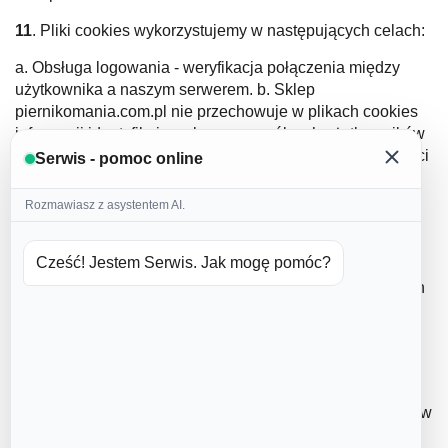
11
. Pliki cookies wykorzystujemy w następujących celach:
a. Obsługa logowania - weryfikacja połączenia między
użytkownika a naszym serwerem. b. Sklep
piernikomania.com.pl nie przechowuje w plikach cookies
informacji identyfikujących poszczególnych użytkowników
a jedynie dane dotyczące połączenia. c. Prezentacja treści
Serwis - pomoc online
- zabezpieczenie przez wyświetlaniem użytkownikowi
ponownie tych samych treści. d. Obsługa formularzy -
Rozmawiasz z asystentem AI.
zabezpieczenie serwisu przed działaniem robotów
(programów komputerowych służących do
Cześć! Jestem Serwis. Jak mogę pomóc?
automatycznego badania zawartości serwisu www). e.
Statystyka - budowanie anonimowych statystyk odwiedzin
naszego sklepu. f. Zapewnienie bezpieczeństwa i
niezawodności działania Sklepu piernikomania.com.pl.
12
. Usługodawca informuje, że podczas korzystania ze
Sklepu piernikomania.com.pl dane dotyczące klienta
zbierane są również automatycznie. Dane te zbierane są w
logach systemowych serwera Sklepu