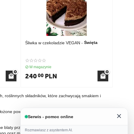
Święta
Śliwka w czekoladzie VEGAN -
W magazynie
240
PLN
00
h, roślinnych składników, które zachwycają smakiem i
ożone powidłami i kremem z suszonych śliwek, które
Serwis - pomoc online
e blaty przełożone kawowym kremem i oblane pyszną
Rozmawiasz z asystentem AI.
ego oraz mleczka kokosowego, co nadaje mu głębi i