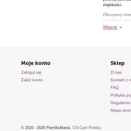
miękkości.
Oferujemy równ
przyprawą pier
jak i wszystki
Więcej
Nasze ciasta to
słodkości bez 
online!
Moje konto
Sklep
Zaloguj się
O nas
Załóż konto
Kontakt z 
FAQ
Polityka p
Regulamin
Mapa stro
CS-Cart Polska
© 2016 - 2026 PiernikoMania.