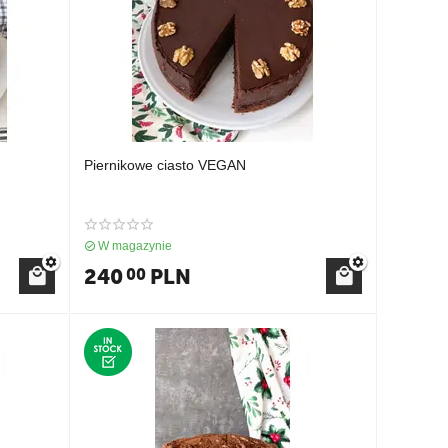
Piernikowe ciasto VEGAN
W magazynie
240
PLN
00