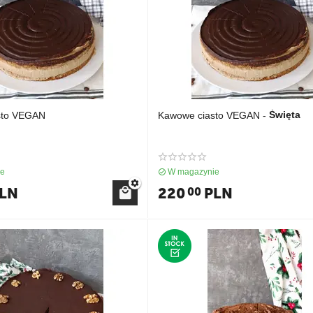
Święta
sto VEGAN
Kawowe ciasto VEGAN -
ie
W magazynie
LN
220
PLN
00