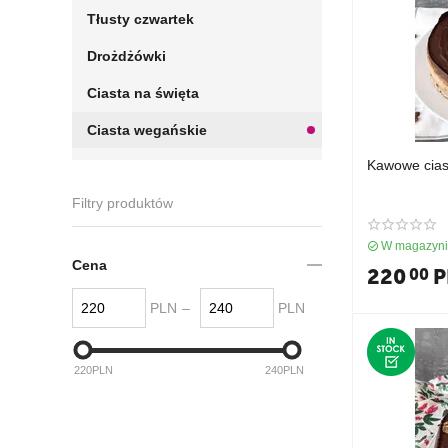
Tłusty czwartek
Drożdżówki
Ciasta na święta
Ciasta wegańskie
Kawowe cia
Filtry produktów
W magazyn
Cena
220
P
00
PLN
–
PLN
220
PLN
240
PLN