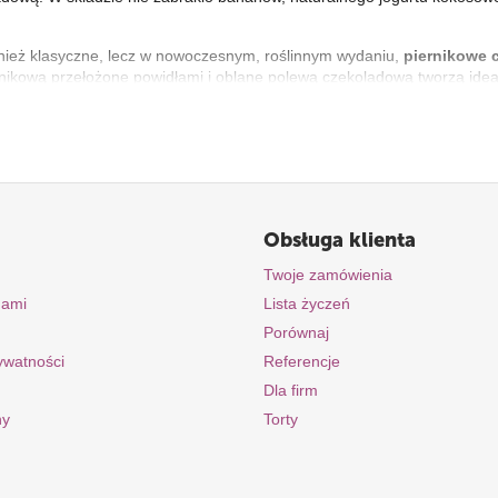
ież klasyczne, lecz w nowoczesnym, roślinnym wydaniu,
piernikowe 
nikową przełożone powidłami i oblane polewą czekoladową tworzą idea
ch miłośników piernikowych smaków.
 doskonały wybór dla osób na diecie roślinnej, alergików na mleko i jaj
kompromisów. Zapraszamy do odkrywania smaków prawdziwej roślinnej
Obsługa klienta
Twoje zamówienia
nami
Lista życzeń
Porównaj
rywatności
Referencje
Dla firm
ny
Torty