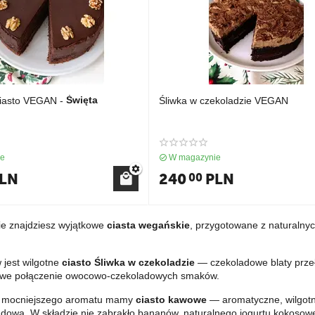
Święta
ciasto VEGAN -
Śliwka w czekoladzie VEGAN
ie
W magazynie
LN
240
PLN
00
ie znajdziesz wyjątkowe
ciasta wegańskie
, przygotowane z naturalnyc
 jest wilgotne
ciasto Śliwka w czekoladzie
— czekoladowe blaty przeł
kowe połączenie owocowo-czekoladowych smaków.
w mocniejszego aromatu mamy
ciasto kawowe
— aromatyczne, wilgotn
dową. W składzie nie zabrakło bananów, naturalnego jogurtu kokosow