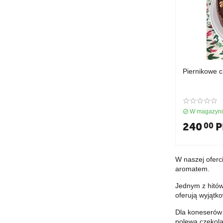
Piernikowe 
W magazyn
240
P
00
W naszej oferc
aromatem.
Jednym z hitów
oferują wyjąt
Dla koneseró
polewą czekola