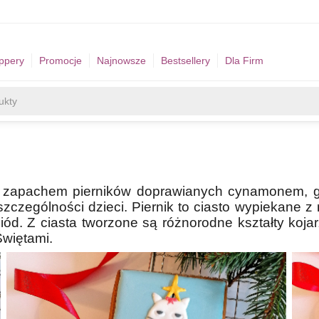
ppery
Promocje
Najnowsze
Bestsellery
Dla Firm
 z zapachem pierników doprawianych cynamonem, g
czególności dzieci. Piernik to ciasto wypiekane z m
d. Z ciasta tworzone są różnorodne kształty kojar
Świętami.