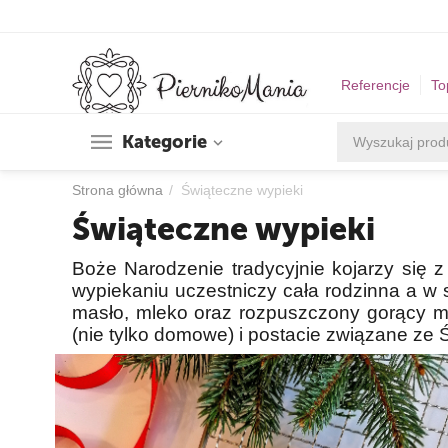
Referencje
To
Kategorie
Strona główna
/
Świąteczne wypieki
Świąteczne wypieki
Boże Narodzenie tradycyjnie kojarzy się
wypiekaniu uczestniczy cała rodzinna a w sz
masło, mleko oraz rozpuszczony gorący mió
(nie tylko domowe) i postacie związane ze 