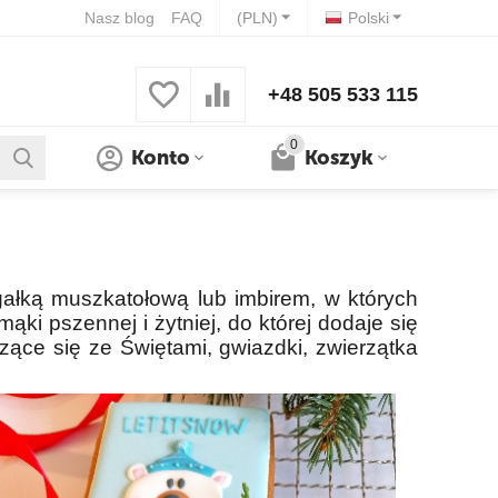
Nasz blog
FAQ
(PLN)
Polski
+48 505 533 115
0
Konto
Koszyk
ałką muszkatołową lub imbirem, w których
ąki pszennej i żytniej, do której dodaje się
zące się ze Świętami, gwiazdki, zwierzątka