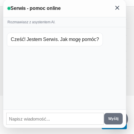
Serwis - pomoc online
Moje konto
Rozmawiasz z asystentem AI.
Sklep
Cześć! Jestem Serwis. Jak mogę pomóc?
Obsługa klienta
Kontakt z nami
CS-Cart Polska
© 2016 - 2026 PiernikoMania.
Witam! Czy moglibyśmy włączyć dodatkowe usługi, które
wymagają ciasteczek? Zawsze możesz później zmienić
lub wycofać swoją zgodę.
Wyślij
Pozwól mi wybrać
Akceptuję