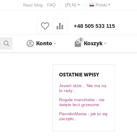
Nasz blog
FAQ
(PLN)
Polski
+48 505 533 115
0
Konto
Koszyk
OSTATNIE WPISY
Jesień idzie... Nie ma na
to rady...
Rogale marcińskie - nie
święte lecz grzeszne
PiernikoMania - jak to się
zaczęło...