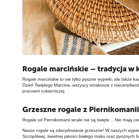
Rogale marcińskie – tradycja w
Rogale marcińskie to nie tylko pyszne wypieki, ale także ka
Dzień Świętego Marcina, wszyscy smakosze z niecierpliwoś
pracowni cukierniczej.
Grzeszne rogale z Piernikomanii
Rogale od Piernikomanii wcale nie są święte… Nie mają cer
Nasze rogale są zdecydowanie grzeszne! W naszych wypi
Szczęśliwej, świetnej jakości białego maku oraz pysznych 