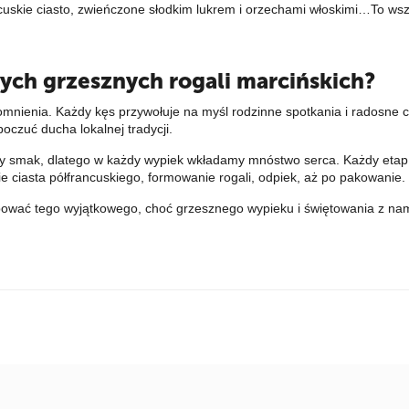
cuskie ciasto, zwieńczone słodkim lukrem i orzechami włoskimi…To wsz
ch grzesznych rogali marcińskich?
pomnienia. Każdy kęs przywołuje na myśl rodzinne spotkania i radosne 
oczuć ducha lokalnej tradycji.
ny smak, dlatego w każdy wypiek wkładamy mnóstwo serca. Każdy etap 
 ciasta półfrancuskiego, formowanie rogali, odpiek, aż po pakowanie.
wać tego wyjątkowego, choć grzesznego wypieku i świętowania z nami