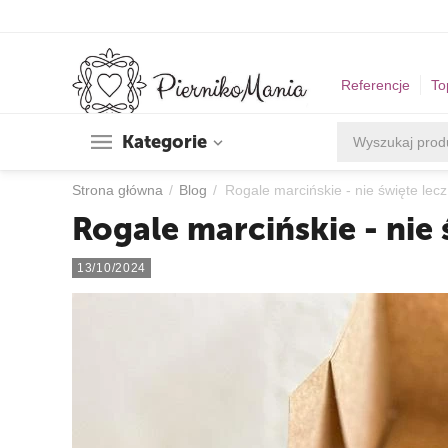
Referencje
To
Kategorie
Strona główna
/
Blog
/
Rogale marcińskie - nie święte lec
Rogale marcińskie - nie 
13/10/2024