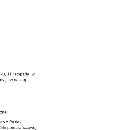
ku, 11 listopada, w
my je w naszej
znej.
go z Pasieki
kórki pomarańczowej.