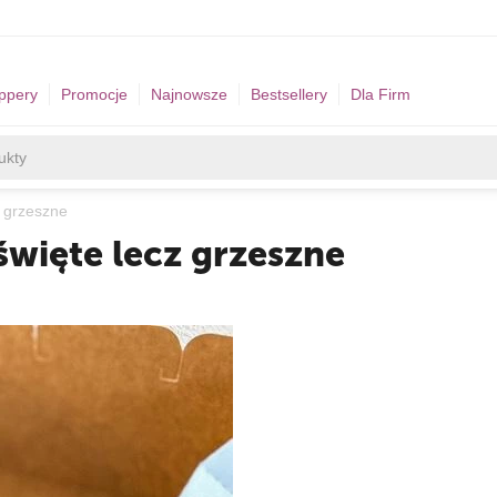
ppery
Promocje
Najnowsze
Bestsellery
Dla Firm
z grzeszne
święte lecz grzeszne