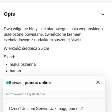
Opis
Dwa wilgotne blaty czekoladowego ciasta wegańskiego
przełożone powidłami, zwieńczone kremem
czekoladowym z dodatkiem suszonej śliwki.
Wielkość: średnica 26 cm
Skład:
mąka pszenna
banan
cukier
Serwis - pomoc online
naturalny jogurt kokosowy
olej rzepakowy
Rozmawiasz z asystentem AI.
kakao
proszek do pieczenia
Cześć! Jestem Serwis. Jak mogę pomóc?
soda