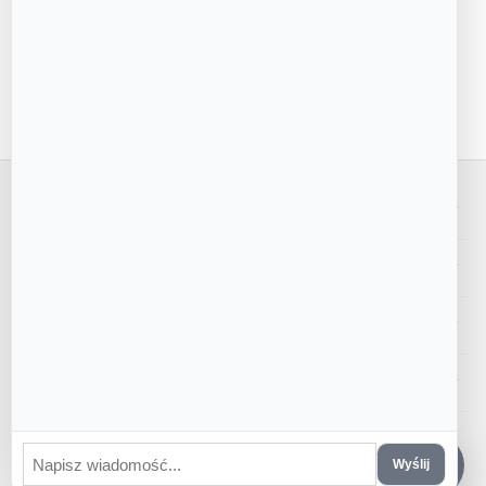
Tylko natura
Ręczne wykonanie z naturalnych składników
Moje konto
Sklep
Obsługa klienta
Kontakt z nami
CS-Cart Polska
© 2016 - 2026 PiernikoMania.
Wyślij