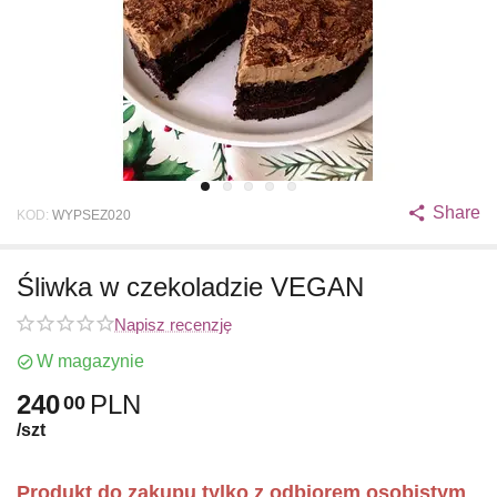
Share
KOD:
WYPSEZ020
Śliwka w czekoladzie VEGAN
Napisz recenzję
W magazynie
240
PLN
00
/szt
Produkt do zakupu tylko z odbiorem osobistym