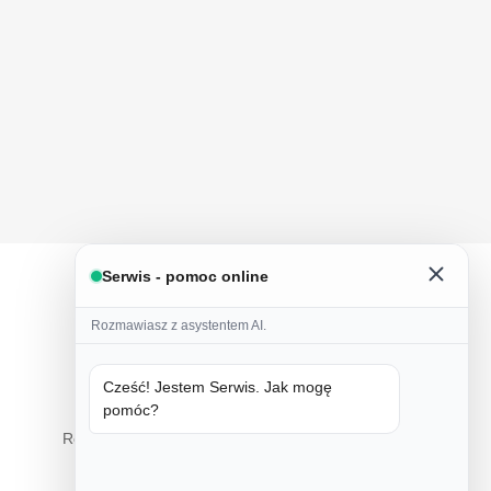
Serwis - pomoc online
Rozmawiasz z asystentem AI.
Cześć! Jestem Serwis. Jak mogę
pomóc?
Tylko natura
Ręczne wykonanie z naturalnych składników