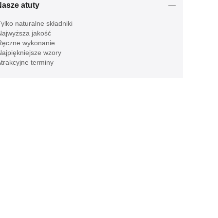
Nasze atuty
ylko naturalne składniki
ajwyższa jakość
ęczne wykonanie
ajpiękniejsze wzory
trakcyjne terminy