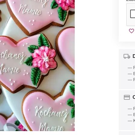
— P
— E
— R
O
— P
— B
— K