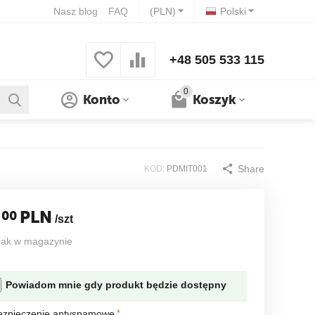
Nasz blog
FAQ
(PLN)
Polski
+48 505 533 115
0
Konto
Koszyk
Share
KOD:
PDMIT001
PLN
00
/szt
rak w magazynie
Powiadom mnie gdy produkt będzie dostępny
ezpieczenie antyspamowe