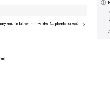
— T
— N
— R
biony ręcznie lukrem królewskim. Na pierniczku możemy
— N
— A
kcji