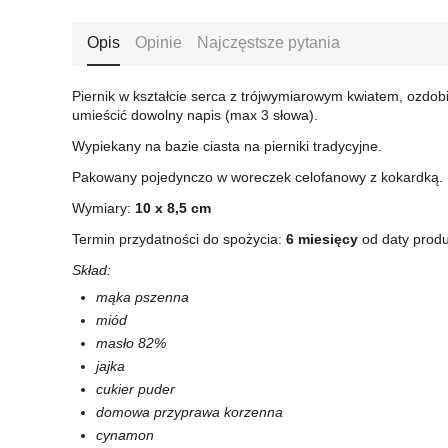
Opis
Opinie
Najczęstsze pytania
Piernik w kształcie serca z trójwymiarowym kwiatem, ozdo
umieścić dowolny napis (max 3 słowa).
Wypiekany na bazie ciasta na pierniki tradycyjne.
Pakowany pojedynczo w woreczek celofanowy z kokardką.
Wymiary:
10
x 8,5 cm
Termin przydatności do spożycia:
6 miesięcy
od daty produ
Skład:
mąka pszenna
miód
masło 82%
jajka
cukier puder
domowa przyprawa korzenna
cynamon