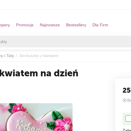
ppery
Promocje
Najnowsze
Bestsellery
Dla Firm
y i Taty
/
Serduszko z kwiatem
 kwiatem na dzień
25
B
Zab