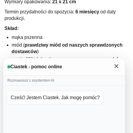
Wymiary opakowania:
21 x 21 cm
Termin przydatności do spożycia:
6 miesięcy
od daty
produkcji.
Skład:
mąka pszenna
miód (
prawdziwy miód od naszych sprawdzonych
dostawców
)
masło 82%
(nie używamy margaryn oraz wyrobów
masłopodobnych
)
Ciastek - pomoc online
jajka (
nie używamy jajek w proszku
)
Rozmawiasz z asystentem AI.
cukier puder
domowa przyprawa korzenna
cynamon
Cześć! Jestem Ciastek. Jak mogę pomóc?
soda
lukier: białko kurze, woda, barwniki spożywcze
Opinie