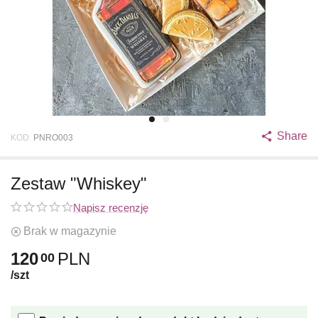
Share
KOD:
PNRO003
Zestaw "Whiskey"
Napisz recenzję
Brak w magazynie
120
PLN
00
/szt