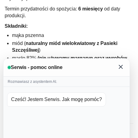
Termin przydatności do spożycia:
6 miesięcy
od daty
produkcji.
Składniki:
mąka pszenna
miód (
naturalny miód wielokwiatowy z Pasieki
Szczęśliwej
)
masło 82%
(nie używamy margaryn oraz wyrobów
masłopodobnych
)
Serwis - pomoc online
jajka (
nie używamy jajek w proszku
)
cukier puder
Rozmawiasz z asystentem AI.
domowa przyprawa korzenna
cynamon
Cześć! Jestem Serwis. Jak mogę pomóc?
soda
lukier: białko kurze, woda, barwniki spożywcze
Opinie 1