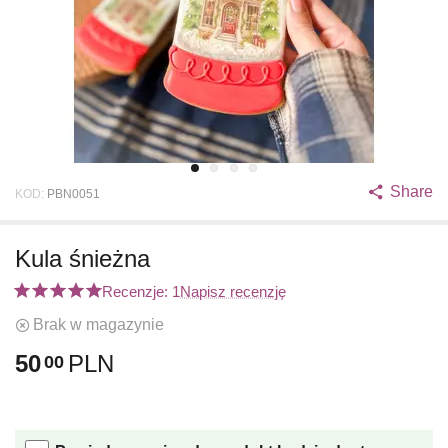
Share
KOD:
PBN0051
Kula śnieżna
Recenzje: 1
Napisz recenzję
Brak w magazynie
50
PLN
00