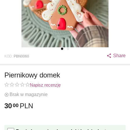
Share
KOD:
PBN0060
Piernikowy domek
Napisz recenzję
Brak w magazynie
30
PLN
00