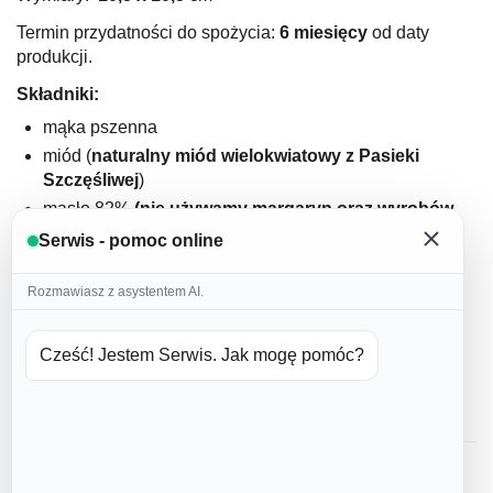
Termin przydatności do spożycia:
6 miesięcy
od daty
produkcji.
Składniki:
mąka pszenna
miód (
naturalny miód wielokwiatowy z Pasieki
Szczęśliwej
)
masło 82%
(nie używamy margaryn oraz wyrobów
masłopodobnych
)
Serwis - pomoc online
jajka (
nie używamy jajek w proszku
)
cukier puder
Rozmawiasz z asystentem AI.
domowa przyprawa korzenna
cynamon
Cześć! Jestem Serwis. Jak mogę pomóc?
soda
lukier: białko kurze, woda, barwniki spożywcze
Opinie