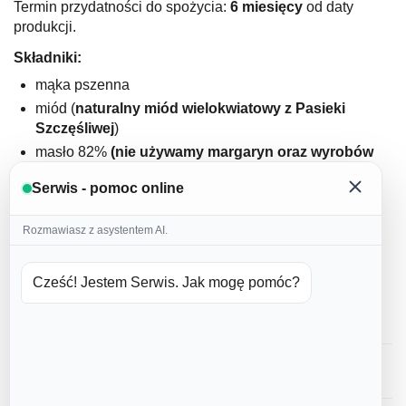
Termin przydatności do spożycia:
6 miesięcy
od daty
produkcji.
Składniki:
mąka pszenna
miód (
naturalny miód wielokwiatowy z Pasieki
Szczęśliwej
)
masło 82%
(nie używamy margaryn oraz wyrobów
masłopodobnych
)
Serwis - pomoc online
jajka (
nie używamy jajek w proszku
)
cukier puder
Rozmawiasz z asystentem AI.
domowa przyprawa korzenna
cynamon
Cześć! Jestem Serwis. Jak mogę pomóc?
soda
lukier: białko kurze, woda, barwniki spożywcze
Opinie