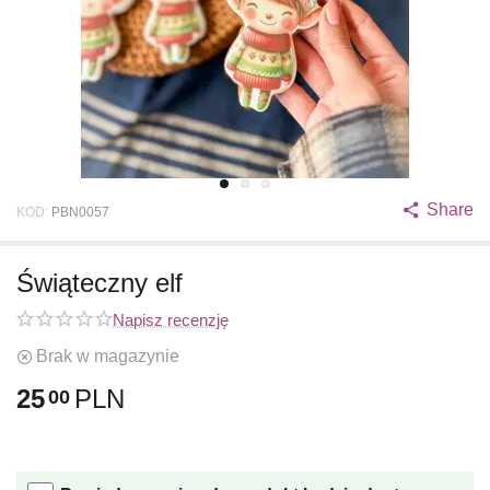
Share
KOD:
PBN0057
Świąteczny elf
Napisz recenzję
Brak w magazynie
25
PLN
00