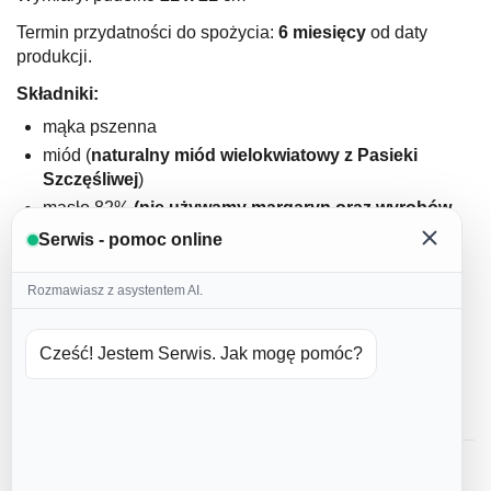
Termin przydatności do spożycia:
6 miesięcy
od daty
produkcji.
Składniki:
mąka pszenna
miód (
naturalny miód wielokwiatowy z Pasieki
Szczęśliwej
)
masło 82%
(nie używamy margaryn oraz wyrobów
masłopodobnych
)
Serwis - pomoc online
jajka (
nie używamy jajek w proszku
)
cukier puder
Rozmawiasz z asystentem AI.
domowa przyprawa korzenna
cynamon
Cześć! Jestem Serwis. Jak mogę pomóc?
soda
lukier: białko kurze, woda, barwniki spożywcze
Opinie