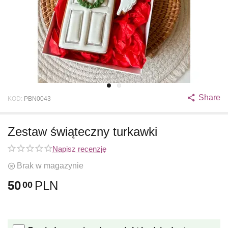
Share
KOD:
PBN0043
Zestaw świąteczny turkawki
Napisz recenzję
Brak w magazynie
50
PLN
00