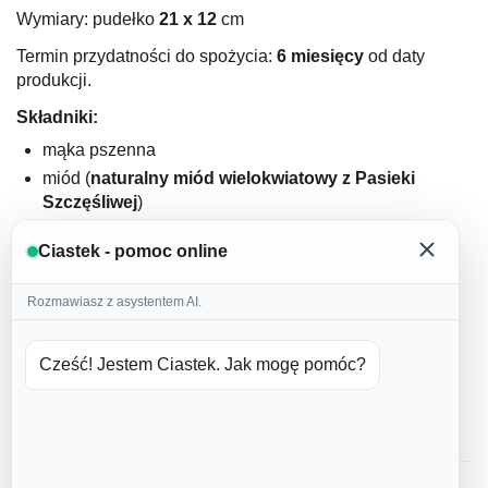
Wymiary: pudełko
21
x 12
cm
Termin przydatności do spożycia:
6 miesięcy
od daty
produkcji.
Składniki:
mąka pszenna
miód (
naturalny miód wielokwiatowy z Pasieki
Szczęśliwej
)
masło 82%
(nie używamy margaryn oraz wyrobów
Ciastek - pomoc online
masłopodobnych
)
jajka (
nie używamy jajek w proszku
)
Rozmawiasz z asystentem AI.
cukier puder
domowa przyprawa korzenna
Cześć! Jestem Ciastek. Jak mogę pomóc?
cynamon
soda
lukier: białko kurze, woda, barwniki spożywcze