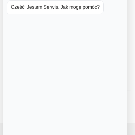
mąka ziemniaczana
Cześć! Jestem Serwis. Jak mogę pomóc?
sól
śmietanka kremówka 36%
biała czekolada
świeże owoce w zmiennych proporcjach (wg
dostępności sezonowej)
suszone płatki róż
czekoladowe jajeczka
Opinie
Najczęstsze pytania