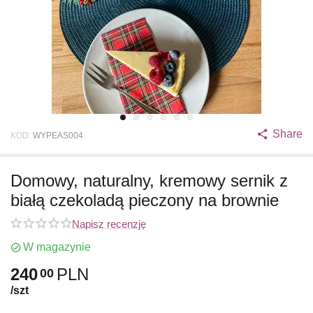
Share
KOD:
WYPEAS004
Domowy, naturalny, kremowy sernik z
białą czekoladą pieczony na brownie
Napisz recenzję
W magazynie
240
PLN
00
/szt