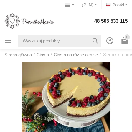
(PLN)
Polski
+48 505 533 115
0
Strona główna
/
Ciasta
/
Ciasta na różne okazje
/
Sernik na br