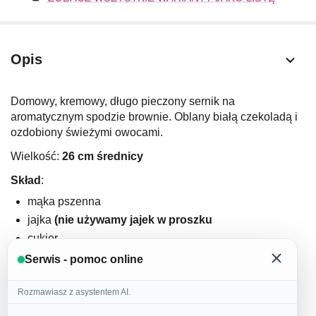
Opis
Domowy, kremowy, długo pieczony sernik na
aromatycznym spodzie brownie. Oblany białą czekoladą i
ozdobiony świeżymi owocami.
Wielkość:
26 cm średnicy
Skład
:
mąka pszenna
jajka
(nie używamy jajek w proszku
cukier
masło 82%
(nie używamy margaryn ani wyrobów
Serwis - pomoc online
masłopodobnych)
czekolada deserowa
Rozmawiasz z asystentem AI.
twaróg