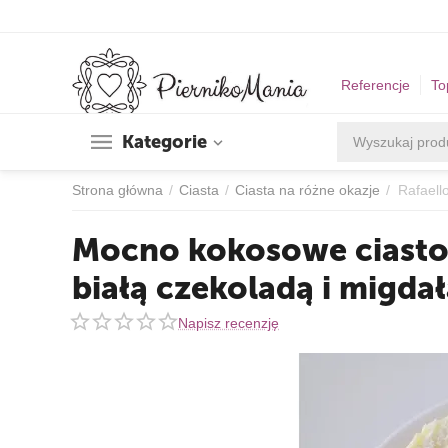
Referencje
To
Kategorie
Strona główna
/
Ciasta
/
Ciasta na różne okazje
/
Rafaell
Mocno kokosowe ciasto 
białą czekoladą i migda
Napisz recenzję