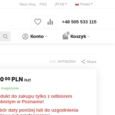
Nasz blog
FAQ
(PLN)
Polski
+48 505 533 115
0
Konto
Koszyk
Share
KOD:
WYPSEZ004
40
PLN
00
/szt
 magazynie
dukt do zakupu tylko z odbiorem
bistym w Poznaniu!
ór daty poniżej lub do uzgodnienia