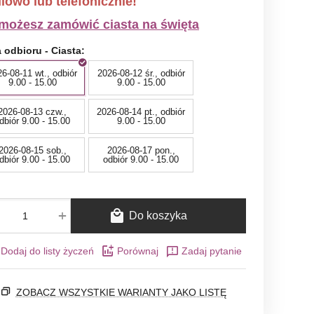
lowo lub telefonicznie!
możesz zamówić ciasta na święta
 odbioru - Ciasta:
6-08-11 wt., odbiór
2026-08-12 śr., odbiór
9.00 - 15.00
9.00 - 15.00
2026-08-13 czw.,
2026-08-14 pt., odbiór
dbiór 9.00 - 15.00
9.00 - 15.00
2026-08-15 sob.,
2026-08-17 pon.,
dbiór 9.00 - 15.00
odbiór 9.00 - 15.00
+
Do koszyka
Dodaj do listy życzeń
Porównaj
Zadaj pytanie
ZOBACZ WSZYSTKIE WARIANTY JAKO LISTĘ