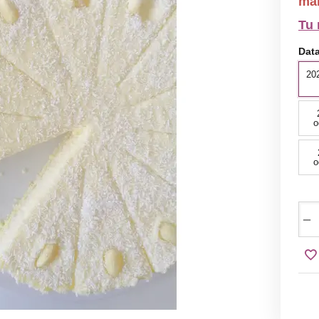
mai
Tu 
Data
202
o
o
−