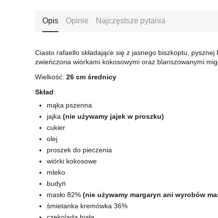
Opis
Opinie
Najczęstsze pytania
Ciasto rafaello składające się z jasnego biszkoptu, pyszne
zwieńczona wiórkami kokosowymi oraz blanszowanymi mig
Wielkość:
26 cm średnicy
Skład
:
mąka pszenna
jajka
(nie używamy jajek w proszku)
cukier
olej
proszek do pieczenia
wiórki kokosowe
mleko
budyń
masło 82%
(nie używamy margaryn ani wyrobów m
śmietanka kremówka 36%
czekolada biała