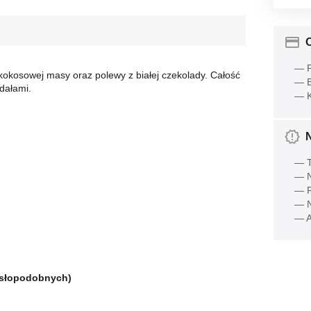
O
— P
j kokosowej masy oraz polewy z białej czekolady. Całość
— B
dałami.
— K
— T
— N
— R
— N
— A
asłopodobnych)