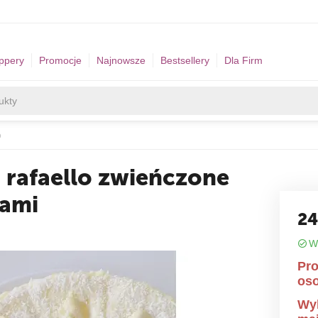
ppery
Promocje
Najnowsze
Bestsellery
Dla Firm
o
rafaello zwieńczone
łami
2
W
Pro
oso
Wyb