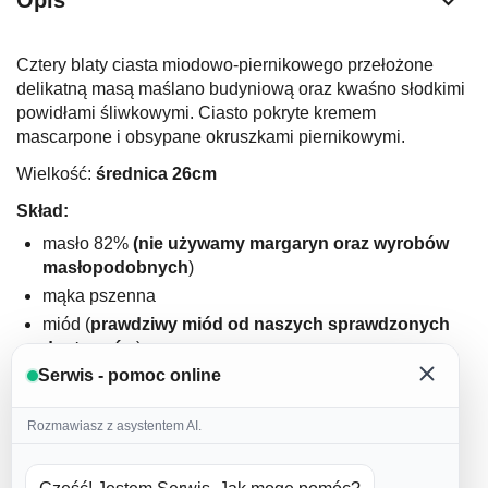
Opis
Cztery blaty ciasta miodowo-piernikowego przełożone
delikatną masą maślano budyniową oraz kwaśno słodkimi
powidłami śliwkowymi. Ciasto pokryte kremem
mascarpone i obsypane okruszkami piernikowymi.
Wielkość:
średnica 26cm
Skład:
masło 82%
(nie używamy margaryn oraz wyrobów
masłopodobnych
)
mąka pszenna
miód (
prawdziwy miód od naszych sprawdzonych
dostawców
)
Serwis - pomoc online
jajka (
nie używamy jajek w proszku
)
cukier puder
Rozmawiasz z asystentem AI.
domowa przyprawa korzenna
cynamon