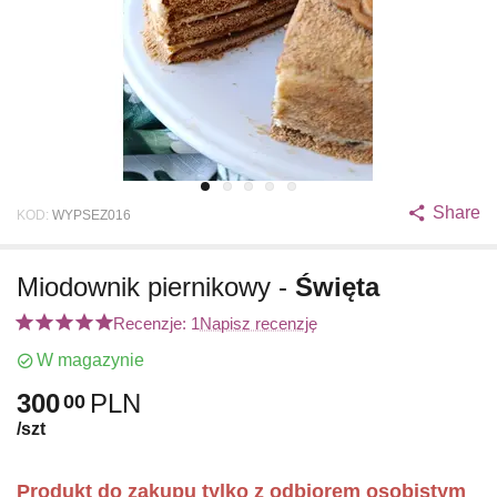
Share
KOD:
WYPSEZ016
Miodownik piernikowy -
Święta
Recenzje: 1
Napisz recenzję
W magazynie
300
PLN
00
/szt
Produkt do zakupu tylko z odbiorem osobistym