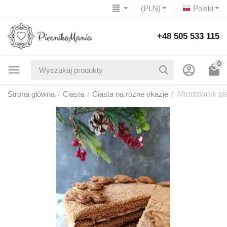
(PLN)
Polski
+48 505 533 115
0
Strona główna
/
Ciasta
/
Ciasta na różne okazje
/
Miodownik pi