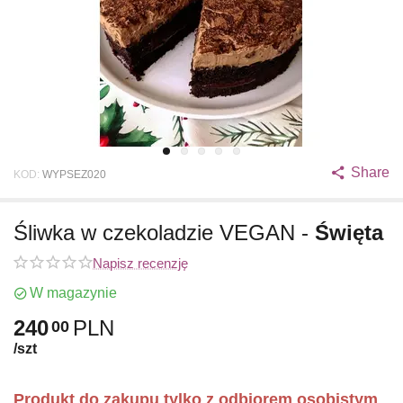
Share
KOD:
WYPSEZ020
Śliwka w czekoladzie VEGAN -
Święta
Napisz recenzję
W magazynie
240
PLN
00
/szt
Produkt do zakupu tylko z odbiorem osobistym