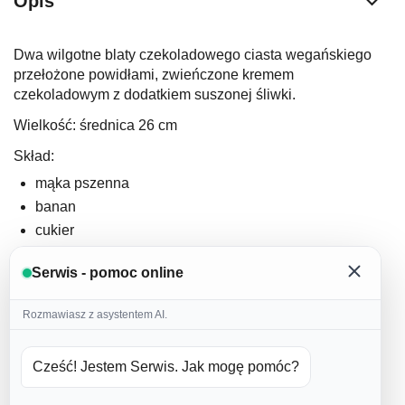
Opis
Dwa wilgotne blaty czekoladowego ciasta wegańskiego
przełożone powidłami, zwieńczone kremem
czekoladowym z dodatkiem suszonej śliwki.
Wielkość: średnica 26 cm
Skład:
mąka pszenna
banan
cukier
naturalny jogurt kokosowy
Serwis - pomoc online
olej rzepakowy
kakao
Rozmawiasz z asystentem AI.
proszek do pieczenia
soda
Cześć! Jestem Serwis. Jak mogę pomóc?
powidła
mleczko kokosowe