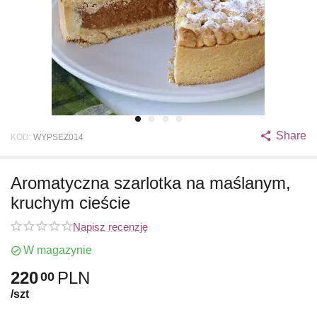
Share
KOD:
WYPSEZ014
Aromatyczna szarlotka na maślanym,
kruchym cieście
Napisz recenzję
W magazynie
220
PLN
00
/szt