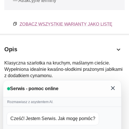
— Atrakcyjne terminy
ZOBACZ WSZYSTKIE WARIANTY JAKO LISTĘ
Opis
Klasyczna szarlotka na kruchym, maślanym cieście.
Wypełniona idealnie kwaśno-słodkimi prażonymi jabłkami
z dodatkiem cynamonu.
Wielkość:
średnica 26cm
Serwis - pomoc online
Skład:
Rozmawiasz z asystentem AI.
mąka pszenna
masło 82%
(nie używamy margaryn ani wyrobów
masłopodobnych)
Cześć! Jestem Serwis. Jak mogę pomóc?
cukier