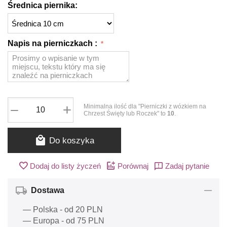
Średnica piernika:
Napis na pierniczkach :
+
−
Minimalna ilość dla "Pierniczki z wózkiem na
Chrzest Święty lub Roczek" to
10
.
Do koszyka
Dodaj do listy życzeń
Porównaj
Zadaj pytanie
Dostawa
— Polska - od 20 PLN
— Europa - od 75 PLN