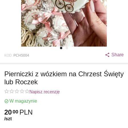
Share
KOD:
PCHS004
Pierniczki z wózkiem na Chrzest Święty
lub Roczek
Napisz recenzję
W magazynie
20
PLN
00
/szt