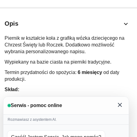
Opis
Piernik w kształcie koła z grafiką wózka dziecięcego na
Chrzest Święty lub Roczek. Dodatkowo możliwość
wybrania personalizowanego napisu.
Wypiekany na bazie ciasta na pierniki tradycyjne.
Termin przydatności do spożycia:
6 miesięcy
od daty
produkcji.
Skład:
mąka pszenna
Serwis - pomoc online
miód (
prawdziwy miód od naszych sprawdzonych
dostawców
)
Rozmawiasz z asystentem AI.
masło 82%
(nie używamy margaryn oraz wyrobów
masłopodobnych
)
jajka (
nie używamy jajek w proszku
)