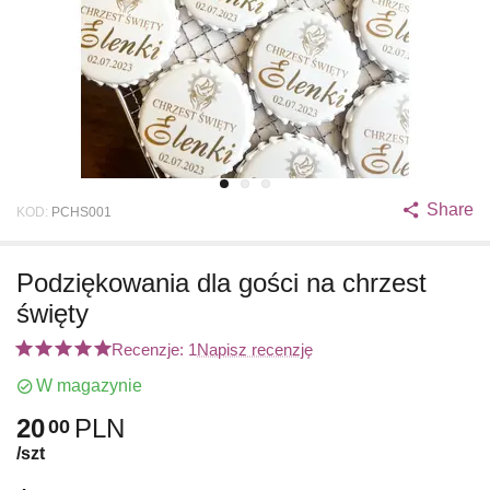
Share
KOD:
PCHS001
Podziękowania dla gości na chrzest
święty
Recenzje: 1
Napisz recenzję
W magazynie
20
PLN
00
/szt