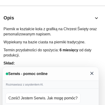
Opis
Piernik w kształcie koła z grafiką na Chrzest Święty oraz
personalizowanym napisem.
Wypiekany na bazie ciasta na pierniki tradycyjne.
Termin przydatności do spożycia:
6 miesięcy
od daty
produkcji.
Skład:
mąka pszenna
Serwis - pomoc online
miód (
prawdziwy miód od naszych sprawdzonych
dostawców
)
Rozmawiasz z asystentem AI.
masło 82%
(nie używamy margaryn oraz wyrobów
masłopodobnych
)
Cześć! Jestem Serwis. Jak mogę pomóc?
jajka (
nie używamy jajek w proszku
)
cukier puder