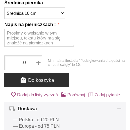
Średnica piernika:
Napis na pierniczkach :
+
−
Minimalna ilość dla "Podziękowania dla gości na
chrzest święty" to
10
.
Do koszyka
Dodaj do listy życzeń
Porównaj
Zadaj pytanie
Dostawa
— Polska - od 20 PLN
— Europa - od 75 PLN