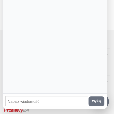
Tylko natura
Ręczne wykonanie z naturalnych składników
Moje konto
Sklep
Obsługa klienta
Kontakt z nami
CS-Cart Polska
© 2016 - 2026 PiernikoMania.
Wyślij