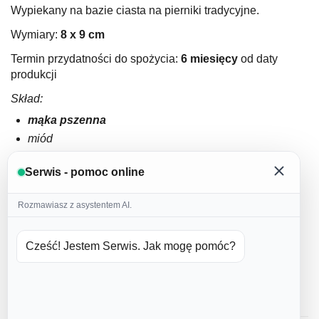
Wypiekany na bazie ciasta na pierniki tradycyjne.
Wymiary:
8
x 9 cm
Termin przydatności do spożycia:
6 miesięcy
od daty
produkcji
Skład:
mąka pszenna
miód
masło 82%
Serwis - pomoc online
jajka
cukier puder
Rozmawiasz z asystentem AI.
domowa przyprawa korzenna
cynamon
Cześć! Jestem Serwis. Jak mogę pomóc?
soda
lukier:
białko kurze
, woda, barwniki spożywcze