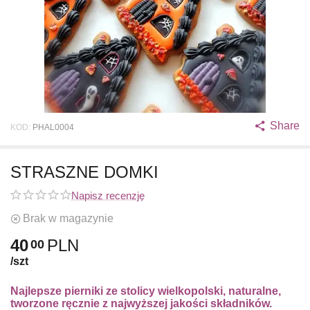
Share
KOD:
PHAL0004
STRASZNE DOMKI
Napisz recenzję
Brak w magazynie
40
PLN
00
/szt
Najlepsze pierniki ze stolicy wielkopolski, naturalne,
tworzone ręcznie z najwyższej jakości składników.