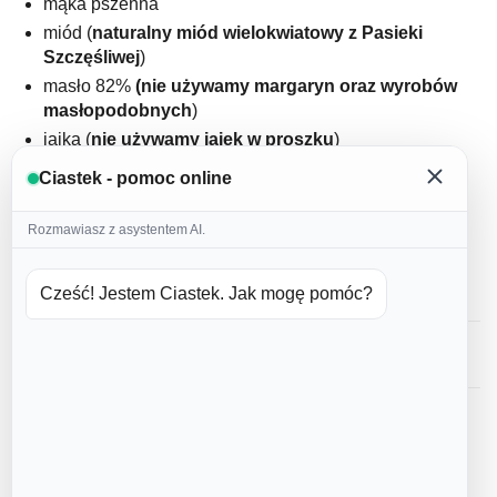
mąka pszenna
miód (
naturalny miód wielokwiatowy z Pasieki
Szczęśliwej
)
masło 82%
(nie używamy margaryn oraz wyrobów
masłopodobnych
)
jajka (
nie używamy jajek w proszku
)
cukier puder
Ciastek - pomoc online
domowa przyprawa korzenna
cynamon
Rozmawiasz z asystentem AI.
soda
lukier: białko kurze, woda, barwniki spożywcze
Cześć! Jestem Ciastek. Jak mogę pomóc?
Opinie
Najczęstsze pytania