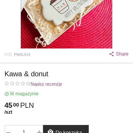
Share
KOD:
PWAL014
Kawa & donut
Napisz recenzję
W magazynie
45
PLN
00
/szt
+
−
Do koszyka