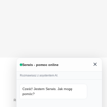
Serwis - pomoc online
Rozmawiasz z asystentem AI.
Cześć! Jestem Serwis. Jak mogę
pomóc?
Tylko natura
Ręczne wykonanie z naturalnych składników