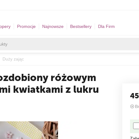
ppery
Promocje
Najnowsze
Bestsellery
Dla Firm
Duży zając
c ozdobiony różowym
mi kwiatkami z lukru
45
B
Zab