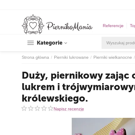
Referencje
To
Kategorie
Strona główna
/
Pierniki lukrowane
/
Pierniki wielkanocne
/
Duży, piernikowy zają
lukrem i trójwymiarowy
królewskiego.
Napisz recenzję