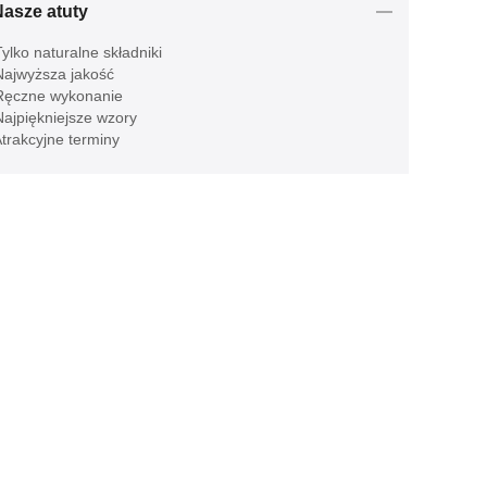
Nasze atuty
ylko naturalne składniki
ajwyższa jakość
ęczne wykonanie
ajpiękniejsze wzory
trakcyjne terminy