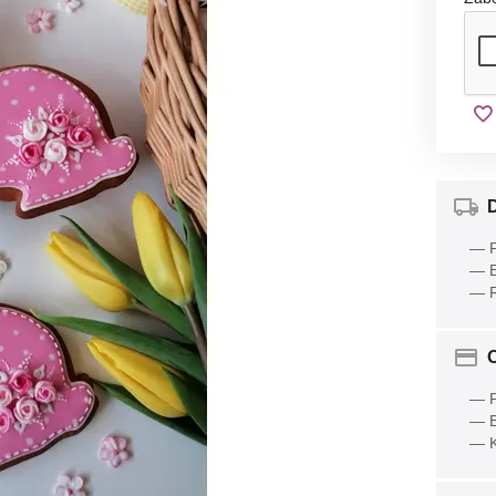
— P
— E
— R
O
— P
— B
— K