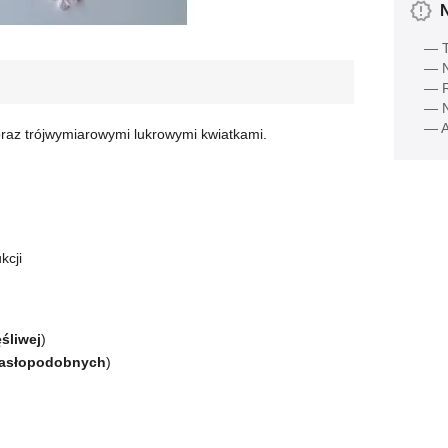
— T
— N
— R
— N
— A
oraz trójwymiarowymi lukrowymi kwiatkami.
kcji
śliwej
)
masłopodobnych
)