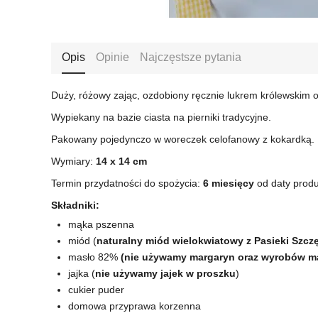
Opis
Opinie
Najczęstsze pytania
Duży, różowy zając, ozdobiony ręcznie lukrem królewskim 
Wypiekany na bazie ciasta na pierniki tradycyjne.
Pakowany pojedynczo w woreczek celofanowy z kokardką.
Wymiary:
14
x 14 cm
Termin przydatności do spożycia:
6 miesięcy
od daty produ
Składniki:
mąka pszenna
miód (
naturalny miód wielokwiatowy z Pasieki Szczę
masło 82%
(nie używamy margaryn oraz wyrobów 
jajka (
nie używamy jajek w proszku
)
cukier puder
domowa przyprawa korzenna