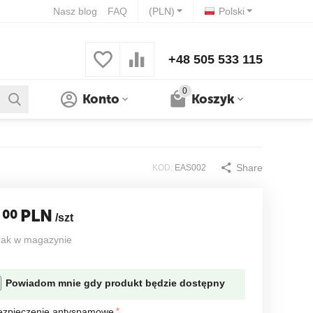
Nasz blog
FAQ
(PLN)
Polski
+48 505 533 115
0
Konto
Koszyk
Share
KOD:
EAS002
PLN
00
/szt
rak w magazynie
Powiadom mnie gdy produkt będzie dostępny
ezpieczenie antyspamowe