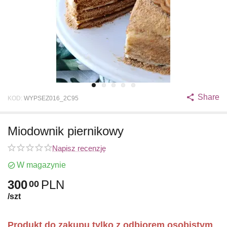
Share
KOD:
WYPSEZ016_2C95
Miodownik piernikowy
Napisz recenzję
W magazynie
300
PLN
00
/szt
Produkt do zakupu tylko z odbiorem osobistym