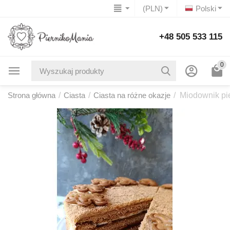
(PLN)
Polski
+48 505 533 115
0
Strona główna
/
Ciasta
/
Ciasta na różne okazje
/
Miodownik pi