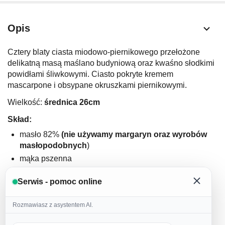
Opis
Cztery blaty ciasta miodowo-piernikowego przełożone
delikatną masą maślano budyniową oraz kwaśno słodkimi
powidłami śliwkowymi. Ciasto pokryte kremem
mascarpone i obsypane okruszkami piernikowymi.
Wielkość:
średnica 26cm
Skład:
masło 82%
(nie używamy margaryn oraz wyrobów
masłopodobnych
)
mąka pszenna
miód (
prawdziwy miód od naszych sprawdzonych
Serwis - pomoc online
dostawców
)
jajka (
nie używamy jajek w proszku
)
Rozmawiasz z asystentem AI.
cukier puder
domowa przyprawa korzenna