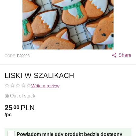
Share
CODE:
PJ0003
LISKI W SZALIKACH
Write a review
Out of stock
25
PLN
00
/pc
Powiadom mnie gdy produkt będzie dostępny