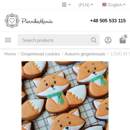
(PLN)
English
+48 505 533 115
0
Home
/
Gingerbread cookies
/
Autumn gingerbreads
/
LISKI W