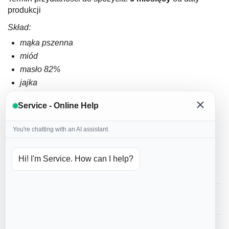
produkcji
Skład:
mąka pszenna
miód
masło 82%
jajka
cukier puder
Service - Online Help
domowa przyprawa korzenna
cynamon
You're chatting with an AI assistant.
soda
lukier: białko kurze, woda, barwniki spożywcze
Hi! I'm Service. How can I help?
Reviews