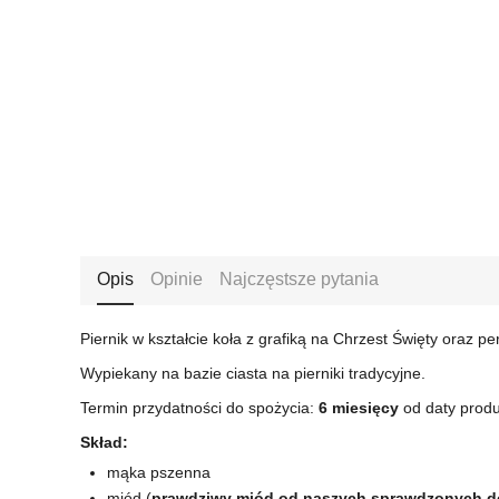
Opis
Opinie
Najczęstsze pytania
Piernik w kształcie koła z grafiką na Chrzest Święty oraz 
Wypiekany na bazie ciasta na pierniki tradycyjne.
Termin przydatności do spożycia:
6 miesięcy
od daty produ
Skład:
mąka pszenna
miód (
prawdziwy miód od naszych sprawdzonych 