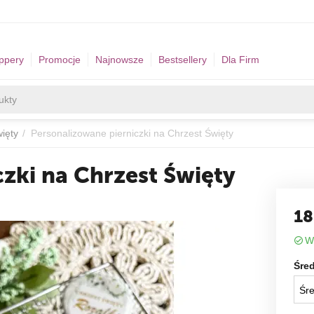
ppery
Promocje
Najnowsze
Bestsellery
Dla Firm
więty
/
Personalizowane pierniczki na Chrzest Święty
zki na Chrzest Święty
18
W
Śred