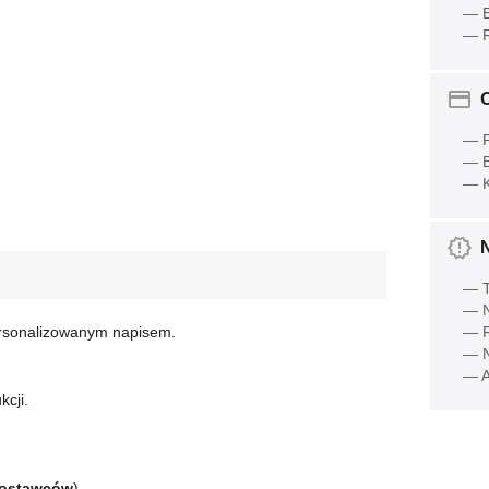
— E
— R
O
— P
— B
— K
— T
— N
personalizowanym napisem.
— R
— N
— A
kcji.
dostawców
)