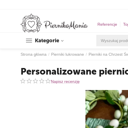
Referencje
To
Kategorie
Strona główna
/
Pierniki lukrowane
/
Pierniki na Chrzest Ś
Personalizowane piernic
Napisz recenzję