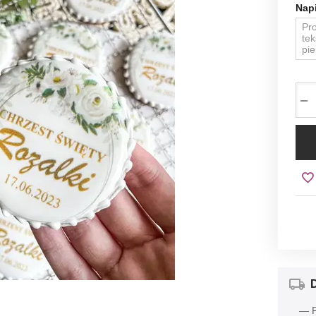
Napi
−
— P