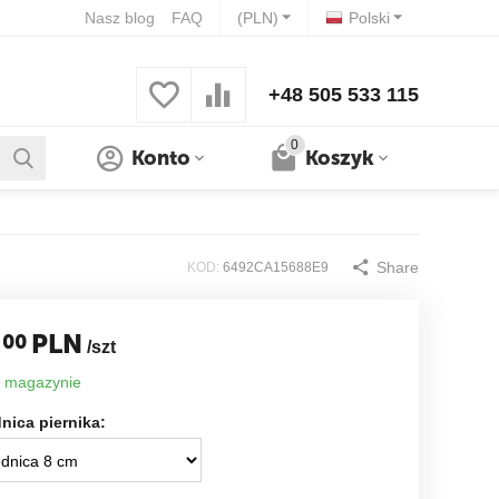
Nasz blog
FAQ
(PLN)
Polski
+48 505 533 115
0
Konto
Koszyk
Share
KOD:
6492CA15688E9
PLN
00
/szt
 magazynie
nica piernika: