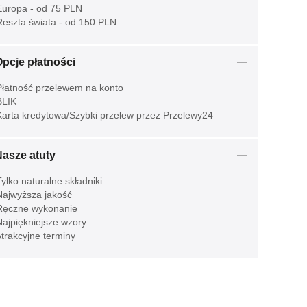
uropa - od 75 PLN
eszta świata - od 150 PLN
pcje płatności
łatność przelewem na konto
LIK
arta kredytowa/Szybki przelew przez Przelewy24
Nasze atuty
ylko naturalne składniki
ajwyższa jakość
ęczne wykonanie
ajpiękniejsze wzory
trakcyjne terminy