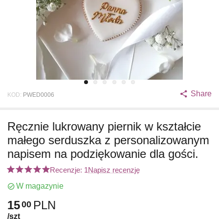
Share
KOD:
PWED0006
Ręcznie lukrowany piernik w kształcie
małego serduszka z personalizowanym
napisem na podziękowanie dla gości.
Recenzje: 1
Napisz recenzję
W magazynie
15
PLN
00
/szt