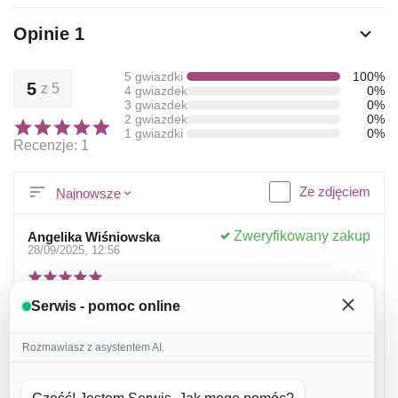
Opinie 1
5 gwiazdki
100%
5
z 5
4 gwiazdek
0%
3 gwiazdek
0%
2 gwiazdek
0%
1 gwiazdki
0%
Recenzje: 1
Ze zdjęciem
Najnowsze
Zweryfikowany zakup
Angelika Wiśniowska
28/09/2025, 12:56
Zalety
Serwis - pomoc online
Pięknie pachnące i udekorowane pierniczki :) z
dbałością o każdy detal!
Rozmawiasz z asystentem AI.
Komentarz
Świetnie się sprawdziły jako winietki na stołach.